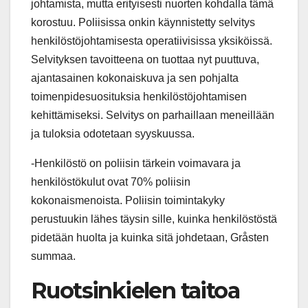
johtamista, mutta erityisesti nuorten kohdalla tämä
korostuu. Poliisissa onkin käynnistetty selvitys
henkilöstöjohtamisesta operatiivisissa yksiköissä.
Selvityksen tavoitteena on tuottaa nyt puuttuva,
ajantasainen kokonaiskuva ja sen pohjalta
toimenpidesuosituksia henkilöstöjohtamisen
kehittämiseksi. Selvitys on parhaillaan meneillään
ja tuloksia odotetaan syyskuussa.
-Henkilöstö on poliisin tärkein voimavara ja
henkilöstökulut ovat 70% poliisin
kokonaismenoista. Poliisin toimintakyky
perustuukin lähes täysin sille, kuinka henkilöstöstä
pidetään huolta ja kuinka sitä johdetaan, Gråsten
summaa.
Ruotsinkielen taitoa