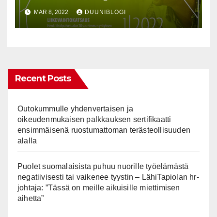
heikentyivät jo ennen
MAR 8, 2022
DUUNIBLOGI
Ukrainan sotaa
Recent Posts
Outokummulle yhdenvertaisen ja
oikeudenmukaisen palkkauksen sertifikaatti
ensimmäisenä ruostumattoman terästeollisuuden
alalla
Puolet suomalaisista puhuu nuorille työelämästä
negatiivisesti tai vaikenee tyystin – LähiTapiolan hr-
johtaja: ”Tässä on meille aikuisille miettimisen
aihetta”