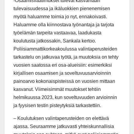
-Osaamisvaatimukset tulevat kasvamaan
tulevaisuudessa ja ikäluokkien pienenemisen
myötä haluamme toimia jo nyt, ennakoivasti.
Haluamme olla kiinnostava työnantaja ja tarjota
työelämän tarpeita vastaavaa, laadukasta
koulutusta jatkossakin, Sankala kertoo.
Poliisiammattikorkeakoulussa valintaperusteiden
tarkastelu on jatkuvaa työtä, ja muutoksia on tehty
vuosien saatossa eri osa-alueisiin: esimerkiksi
kirjallisen osaamisen ja soveltuvuusarvioinnin
painoarvo kokonaispisteissä on vuosien mittaan
kasvanut. Viimeisimmät muutokset tehtiin
helmikuussa 2023, kun soveltuvuuden arvioinnin
ja fyysisen testin pisteytyksiä tarkastettiin.
– Koulutuksen valintaperusteiden on elettävä
ajassa. Seuraamme jatkuvasti yhteiskunnallisia