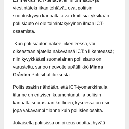
Esimerkiksi ICT-tehtävät eli informaatio- ja
viestintätekniikan tehtävät. ovat poliisin
suorituskyvyn kannalta aivan kriittisiä: yksikään
poliisiauto ei ole toimintakykyinen ilman ICT-
osaamista.
-Kun poliisiauton näkee liikenteessä, voi
oikeastaan ajatella näkevänsä ICT:n liikenteessä;
niin kyvykkäästi suomalainen poliisiauto on
varusteltu, sanoo neuvottelupäällikkö
Minna
Gråsten
Poliisihallituksesta.
Poliisissakin nähdään, että ICT-työmarkkinalla
tilanne on erityisen kuumentunut, ja poliisin
kannalta suorastaan kriittinen; kyseessä on osin
jopa vakavampi tilanne kuin poliisien osalta.
Jokaisella poliisissa on oikeus odottaa hyvää