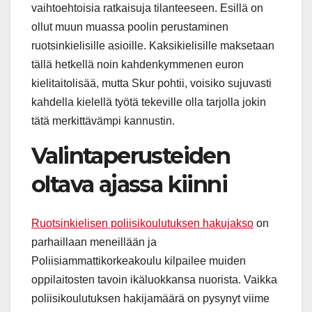
vaihtoehtoisia ratkaisuja tilanteeseen. Esillä on
ollut muun muassa poolin perustaminen
ruotsinkielisille asioille. Kaksikielisille maksetaan
tällä hetkellä noin kahdenkymmenen euron
kielitaitolisää, mutta Skur pohtii, voisiko sujuvasti
kahdella kielellä työtä tekeville olla tarjolla jokin
tätä merkittävämpi kannustin.
Valintaperusteiden
oltava ajassa kiinni
Ruotsinkielisen poliisikoulutuksen hakujakso
on
parhaillaan meneillään ja
Poliisiammattikorkeakoulu kilpailee muiden
oppilaitosten tavoin ikäluokkansa nuorista. Vaikka
poliisikoulutuksen hakijamäärä on pysynyt viime