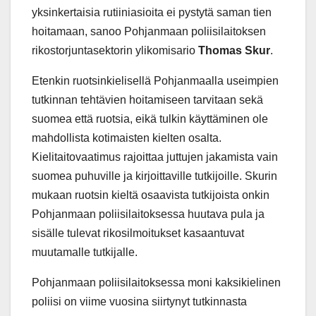
yksinkertaisia rutiiniasioita ei pystytä saman tien
hoitamaan, sanoo Pohjanmaan poliisilaitoksen
rikostorjuntasektorin ylikomisario
Thomas Skur
.
Etenkin ruotsinkielisellä Pohjanmaalla useimpien
tutkinnan tehtävien hoitamiseen tarvitaan sekä
suomea että ruotsia, eikä tulkin käyttäminen ole
mahdollista kotimaisten kielten osalta.
Kielitaitovaatimus rajoittaa juttujen jakamista vain
suomea puhuville ja kirjoittaville tutkijoille. Skurin
mukaan ruotsin kieltä osaavista tutkijoista onkin
Pohjanmaan poliisilaitoksessa huutava pula ja
sisälle tulevat rikosilmoitukset kasaantuvat
muutamalle tutkijalle.
Pohjanmaan poliisilaitoksessa moni kaksikielinen
poliisi on viime vuosina siirtynyt tutkinnasta