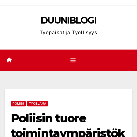
Skip
to
DUUNIBLOGI
content
Työpaikat ja Työllisyys
POLIISI
TYÖELÄMÄ
Poliisin tuore
toimintaympäristök