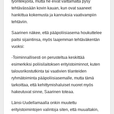
työntekijöitä, mutta he eivät välttämättä pysy
tehtävässään kovin kauan, kun ovat saaneet
hankittua kokemusta ja kannuksia vaativampiin
tehtäviin.
Saarinen näkee, että pääpoliisiasema houkuttelee
paitsi sijaintinsa, myös laajemman tehtäväkentän
vuoksi:
-Toiminnallisesti on perusteltua keskittää
esimerkiksi poliisilaitoksen erityistoiminnot, kuten
talousrikostutkinta tai vaativien tilanteiden
ryhmätoiminta pääpoliisiasemalle, mutta tämä
tarkoittaa, että kehittymishaluiset nuoret myös
hakeutuvat sinne, Saarinen toteaa.
Länsi-Uudellamaalla onkin muutettu
erityistoimintojen valintoja siten, että muualtakin,