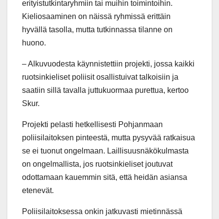
erityistutkintaryhmiin tai muihin toimintoihin.
Kieliosaaminen on näissä ryhmissä erittäin
hyvällä tasolla, mutta tutkinnassa tilanne on
huono.
– Alkuvuodesta käynnistettiin projekti, jossa kaikki
ruotsinkieliset poliisit osallistuivat talkoisiin ja
saatiin sillä tavalla juttukuormaa purettua, kertoo
Skur.
Projekti pelasti hetkellisesti Pohjanmaan
poliisilaitoksen pinteestä, mutta pysyvää ratkaisua
se ei tuonut ongelmaan. Laillisuusnäkökulmasta
on ongelmallista, jos ruotsinkieliset joutuvat
odottamaan kauemmin sitä, että heidän asiansa
etenevät.
Poliisilaitoksessa onkin jatkuvasti mietinnässä