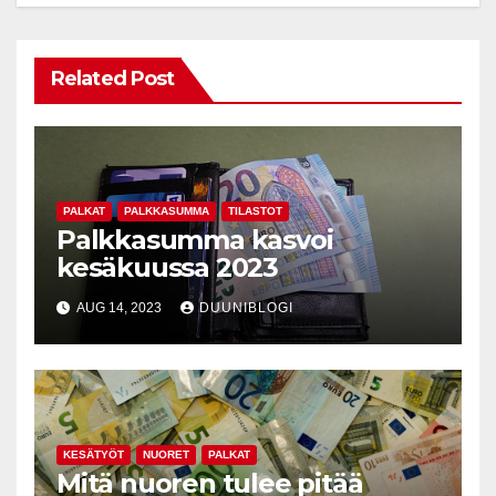
Related Post
PALKAT
PALKKASUMMA
TILASTOT
Palkkasumma kasvoi
kesäkuussa 2023
AUG 14, 2023
DUUNIBLOGI
KESÄTYÖT
NUORET
PALKAT
Mitä nuoren tulee pitää