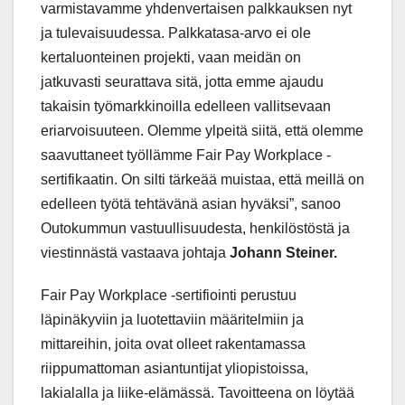
varmistavamme yhdenvertaisen palkkauksen nyt
ja tulevaisuudessa. Palkkatasa-arvo ei ole
kertaluonteinen projekti, vaan meidän on
jatkuvasti seurattava sitä, jotta emme ajaudu
takaisin työmarkkinoilla edelleen vallitsevaan
eriarvoisuuteen. Olemme ylpeitä siitä, että olemme
saavuttaneet työllämme Fair Pay Workplace -
sertifikaatin. On silti tärkeää muistaa, että meillä on
edelleen työtä tehtävänä asian hyväksi”, sanoo
Outokummun vastuullisuudesta, henkilöstöstä ja
viestinnästä vastaava johtaja
Johann Steiner.
Fair Pay Workplace -sertifiointi perustuu
läpinäkyviin ja luotettaviin määritelmiin ja
mittareihin, joita ovat olleet rakentamassa
riippumattoman asiantuntijat yliopistoissa,
lakialalla ja liike-elämässä. Tavoitteena on löytää