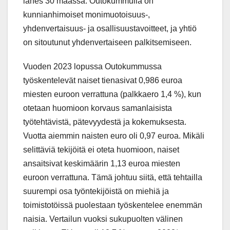
lähes 30 maassa. Outokummulla on
kunnianhimoiset monimuotoisuus-,
yhdenvertaisuus- ja osallisuustavoitteet, ja yhtiö
on sitoutunut yhdenvertaiseen palkitsemiseen.
Vuoden 2023 lopussa Outokummussa
työskentelevät naiset tienasivat 0,986 euroa
miesten euroon verrattuna (palkkaero 1,4 %), kun
otetaan huomioon korvaus samanlaisista
työtehtävistä, pätevyydestä ja kokemuksesta.
Vuotta aiemmin naisten euro oli 0,97 euroa. Mikäli
selittäviä tekijöitä ei oteta huomioon, naiset
ansaitsivat keskimäärin 1,13 euroa miesten
euroon verrattuna. Tämä johtuu siitä, että tehtailla
suurempi osa työntekijöistä on miehiä ja
toimistotöissä puolestaan työskentelee enemmän
naisia. Vertailun vuoksi sukupuolten välinen