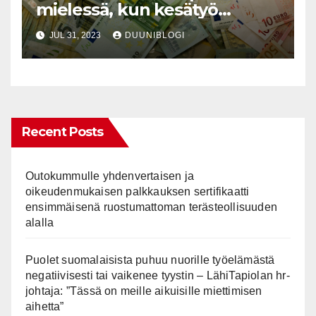
mielessä, kun kesätyö
päättyy?
JUL 31, 2023
DUUNIBLOGI
Recent Posts
Outokummulle yhdenvertaisen ja
oikeudenmukaisen palkkauksen sertifikaatti
ensimmäisenä ruostumattoman terästeollisuuden
alalla
Puolet suomalaisista puhuu nuorille työelämästä
negatiivisesti tai vaikenee tyystin – LähiTapiolan hr-
johtaja: ”Tässä on meille aikuisille miettimisen
aihetta”