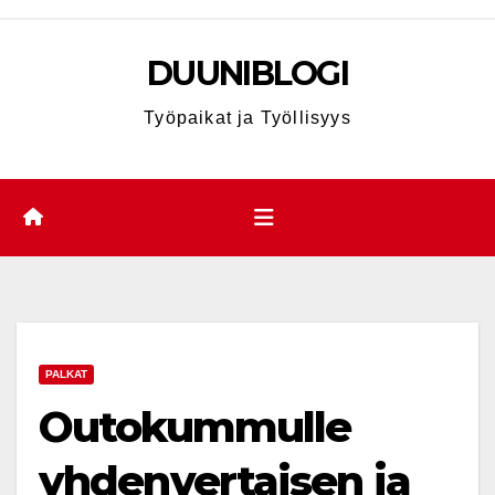
Skip
to
DUUNIBLOGI
content
Työpaikat ja Työllisyys
PALKAT
Outokummulle
yhdenvertaisen ja