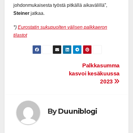
johdonmukaisesta työstä pitkällä aikavälillä”,
Steiner
jatkaa.
*)
Eurostatin sukupuolten välisen palkkaeron
tilastot
Post
Palkkasumma
kasvoi kesäkuussa
navigation
2023
By
Duuniblogi