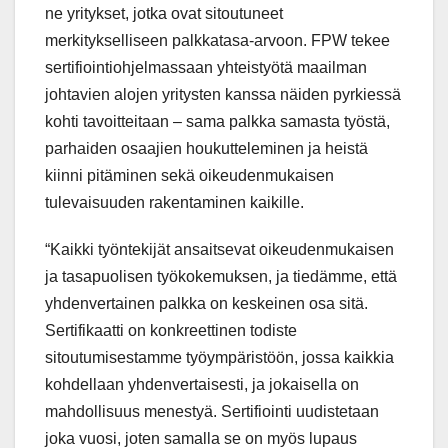
ne yritykset, jotka ovat sitoutuneet
merkitykselliseen palkkatasa-arvoon. FPW tekee
sertifiointiohjelmassaan yhteistyötä maailman
johtavien alojen yritysten kanssa näiden pyrkiessä
kohti tavoitteitaan – sama palkka samasta työstä,
parhaiden osaajien houkutteleminen ja heistä
kiinni pitäminen sekä oikeudenmukaisen
tulevaisuuden rakentaminen kaikille.
“Kaikki työntekijät ansaitsevat oikeudenmukaisen
ja tasapuolisen työkokemuksen, ja tiedämme, että
yhdenvertainen palkka on keskeinen osa sitä.
Sertifikaatti on konkreettinen todiste
sitoutumisestamme työympäristöön, jossa kaikkia
kohdellaan yhdenvertaisesti, ja jokaisella on
mahdollisuus menestyä. Sertifiointi uudistetaan
joka vuosi, joten samalla se on myös lupaus