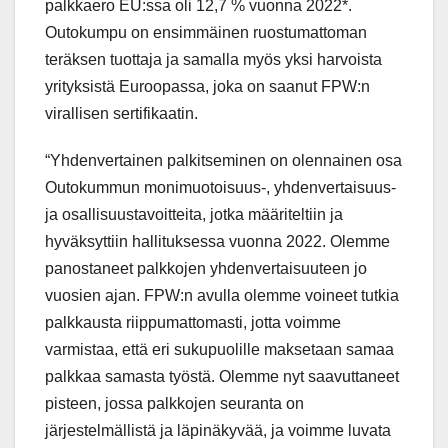
palkkaero EU:ssa oli 12,7 % vuonna 2022*.
Outokumpu on ensimmäinen ruostumattoman
teräksen tuottaja ja samalla myös yksi harvoista
yrityksistä Euroopassa, joka on saanut FPW:n
virallisen sertifikaatin.
“Yhdenvertainen palkitseminen on olennainen osa
Outokummun monimuotoisuus-, yhdenvertaisuus-
ja osallisuustavoitteita, jotka määriteltiin ja
hyväksyttiin hallituksessa vuonna 2022. Olemme
panostaneet palkkojen yhdenvertaisuuteen jo
vuosien ajan. FPW:n avulla olemme voineet tutkia
palkkausta riippumattomasti, jotta voimme
varmistaa, että eri sukupuolille maksetaan samaa
palkkaa samasta työstä. Olemme nyt saavuttaneet
pisteen, jossa palkkojen seuranta on
järjestelmällistä ja läpinäkyvää, ja voimme luvata